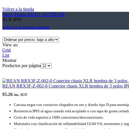
Volver a la tienda
Inicio
Tienda
REAN
OUTDOOR
XLR IP65
volver a la pagina anterior
View as:
Grid
List
Mostrar
Productos por página
REAN RRX3F-Z-002-0 Conector chasis XLR hembra de 3 polos IP
$
5.26
inc. IGV
Carcasa negra con contactos chapados en oro y diseño tipo D para montaje
Resistencia IP65 al agua cuando está acoplado o con tapa de goma cerrada
Ciclo de vida superior a 1000 conexiones/desconexiones.
Materiales con clasificación de inflamabilidad UL94 V-0, resistentes y seg