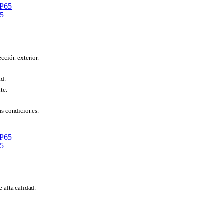
65
cción exterior.
ad.
te.
as condiciones.
65
 alta calidad.