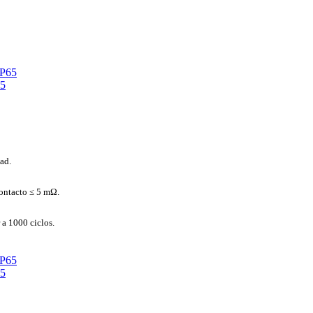
65
ad.
contacto ≤ 5 mΩ.
 a 1000 ciclos.
65