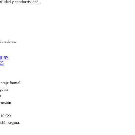
bilidad y conductividad.
duraderas.
65
taje frontal.
 goma.
d.
rrosión.
a 10 GΩ.
ación segura.