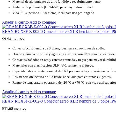
Material de alojamiento de zinc fundido y recubrimiento negro.
Aislante de poliamida (UL94-V0) para mayor durabilidad.
Vida útil superior a 1000 ciclos, ideal para uso prolongado.
Añadir al carrito
Add to compare
REAN RCX3F-Z-002-0 Conector aereo XLR hembra de 3 polos IP
$
9.94
inc. IGV
Conector XLR hembra de 3 pines, ideal para conexiones de audio.
Diseño a prueba de polvo y agua con clasificación IP65 para uso exterior.
Contactos bañados en oro y carcasa cromada y negra para mayor durabilid
Materiales con clasificación UL94 V-0, resistente al fuego.
Capacidad de corriente nominal de 16 A por contacto, con resistencia de 
Resistencia dieléctrica de 1.5 kVdc, adecuado para entornos exigentes.
Rango de temperatura operativo de -20 °C a +70 °C, con vida útil superior
Añadir al carrito
Add to compare
REAN RCX5F-Z-002-0 Conector aereo XLR hembra de 5 polos IP
$
11.68
inc. IGV