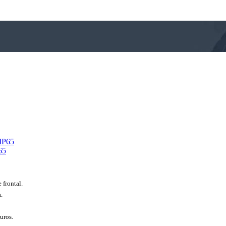
65
 frontal.
.
uros.