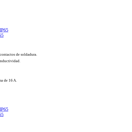
65
contactos de soldadura.
onductividad.
ma de 16 A.
65