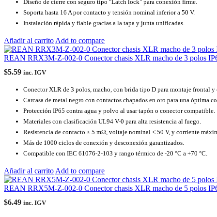
Diseño de cierre con seguro tipo "Latch lock" para conexión firme.
Soporta hasta 16 A por contacto y tensión nominal inferior a 50 V.
Instalación rápida y fiable gracias a la tapa y junta unificadas.
Añadir al carrito
Add to compare
REAN RRX3M-Z-002-0 Conector chasis XLR macho de 3 polos IP
$
5.59
inc. IGV
Conector XLR de 3 polos, macho, con brida tipo D para montaje frontal y 
Carcasa de metal negro con contactos chapados en oro para una óptima c
Protección IP65 contra agua y polvo al usar tapón o conector compatible.
Materiales con clasificación UL94 V-0 para alta resistencia al fuego.
Resistencia de contacto ≤ 5 mΩ, voltaje nominal < 50 V, y corriente máxi
Más de 1000 ciclos de conexión y desconexión garantizados.
Compatible con IEC 61076-2-103 y rango térmico de -20 °C a +70 °C.
Añadir al carrito
Add to compare
REAN RRX5M-Z-002-0 Conector chasis XLR macho de 5 polos IP
$
6.49
inc. IGV