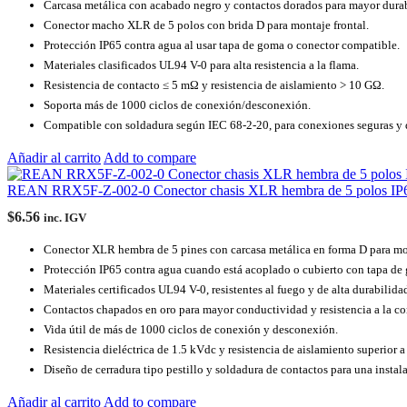
Carcasa metálica con acabado negro y contactos dorados para mayor dura
Conector macho XLR de 5 polos con brida D para montaje frontal.
Protección IP65 contra agua al usar tapa de goma o conector compatible.
Materiales clasificados UL94 V-0 para alta resistencia a la flama.
Resistencia de contacto ≤ 5 mΩ y resistencia de aislamiento > 10 GΩ.
Soporta más de 1000 ciclos de conexión/desconexión.
Compatible con soldadura según IEC 68-2-20, para conexiones seguras y 
Añadir al carrito
Add to compare
REAN RRX5F-Z-002-0 Conector chasis XLR hembra de 5 polos IP
$
6.56
inc. IGV
Conector XLR hembra de 5 pines con carcasa metálica en forma D para mon
Protección IP65 contra agua cuando está acoplado o cubierto con tapa de
Materiales certificados UL94 V-0, resistentes al fuego y de alta durabilida
Contactos chapados en oro para mayor conductividad y resistencia a la co
Vida útil de más de 1000 ciclos de conexión y desconexión.
Resistencia dieléctrica de 1.5 kVdc y resistencia de aislamiento superior 
Diseño de cerradura tipo pestillo y soldadura de contactos para una instal
Añadir al carrito
Add to compare