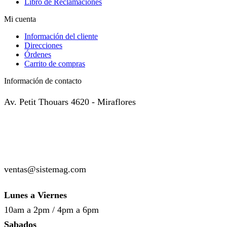
Libro de Reclamaciones
Mi cuenta
Información del cliente
Direcciones
Órdenes
Carrito de compras
Información de contacto
Av. Petit Thouars 4620 - Miraflores
( +51 ) 999-449-985
( +51 ) 987-136-514
ventas@sistemag.com
Lunes a Viernes
10am a 2pm / 4pm a 6pm
Sabados