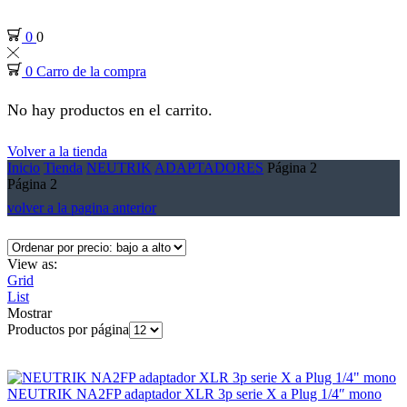
0
0
0
Carro de la compra
No hay productos en el carrito.
Volver a la tienda
Inicio
Tienda
NEUTRIK
ADAPTADORES
Página 2
Página 2
volver a la pagina anterior
View as:
Grid
List
Mostrar
Productos por página
NEUTRIK NA2FP adaptador XLR 3p serie X a Plug 1/4″ mono