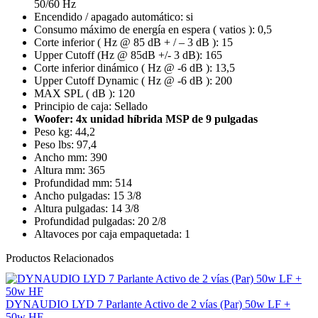
50/60 Hz
Encendido / apagado automático:
si
Consumo máximo de energía en espera ( vatios ):
0,5
Corte inferior ( Hz @ 85 dB + / – 3 dB ):
15
Upper Cutoff (Hz @ 85dB +/- 3 dB):
165
Corte inferior dinámico ( Hz @ -6 dB ):
13,5
Upper Cutoff Dynamic ( Hz @ -6 dB ):
200
MAX SPL ( dB ):
120
Principio de caja:
Sellado
Woofer:
4x unidad híbrida MSP de 9 pulgadas
Peso kg:
44,2
Peso lbs:
97,4
Ancho mm:
390
Altura mm:
365
Profundidad mm:
514
Ancho pulgadas:
15 3/8
Altura pulgadas:
14 3/8
Profundidad pulgadas:
20 2/8
Altavoces por caja empaquetada:
1
Productos Relacionados
DYNAUDIO LYD 7 Parlante Activo de 2 vías (Par) 50w LF +
50w HF