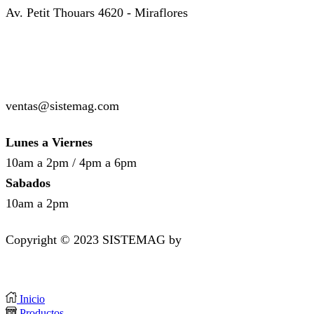
Av. Petit Thouars 4620 - Miraflores
( +51 ) 999-449-985
( +51 ) 987-136-514
ventas@sistemag.com
Lunes a Viernes
10am a 2pm / 4pm a 6pm
Sabados
10am a 2pm
Copyright © 2023 SISTEMAG by
bluedesk.pe
Inicio
Productos