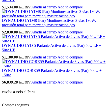
$
1,534.00
Añadir al carrito
Add to compare
inc. IGV
DYNAUDIO LYD48 (Par) Monitores activos 3 vías 180W,
precisión total para mezcla y masterización pro
$
2,830.00
Añadir al carrito
Add to compare
inc. IGV
DYNAUDIO LYD 5 Parlante Activo de 2 vías (Par) 50w LF +
50w HF
$
1,180.00
Añadir al carrito
Add to compare
inc. IGV
DYNAUDIO CORE59 Parlante Activo de 3 vías (Par) 500w +
150w
$
6,839.28
Añadir al carrito
Add to compare
inc. IGV
envíos a todo el Perú
Compras seguras