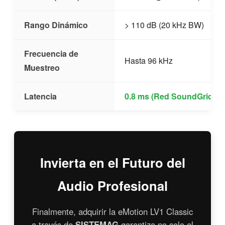
Rango Dinámico
> 110 dB (20 kHz BW)
Frecuencia de
Hasta 96 kHz
Muestreo
Latencia
0.8 ms (Red SoundGrid)
Invierta en el Futuro del
Audio Profesional
Finalmente, adquirir la eMotion LV1 Classic
a través de
SISTEMAG
garantiza no solo el