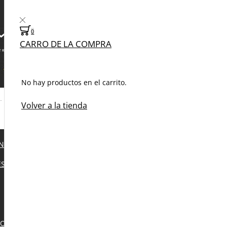
0
CARRO DE LA COMPRA
No hay productos en el carrito.
0
0
Volver a la tienda
Inicio
KLOTZ
CAT7
N
S EN PAREJAS
KLOTZ
C7SFEY04.001
Cable
MultiCAT7 –
NOLOGY