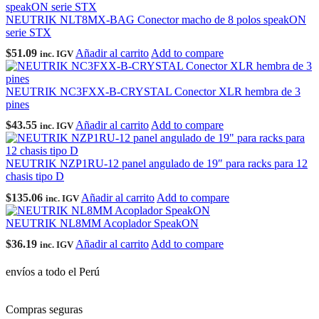
NEUTRIK NLT8MX-BAG Conector macho de 8 polos speakON
serie STX
$
51.09
Añadir al carrito
Add to compare
inc. IGV
NEUTRIK NC3FXX-B-CRYSTAL Conector XLR hembra de 3
pines
$
43.55
Añadir al carrito
Add to compare
inc. IGV
NEUTRIK NZP1RU-12 panel angulado de 19″ para racks para 12
chasis tipo D
$
135.06
Añadir al carrito
Add to compare
inc. IGV
NEUTRIK NL8MM Acoplador SpeakON
$
36.19
Añadir al carrito
Add to compare
inc. IGV
envíos a todo el Perú
Compras seguras