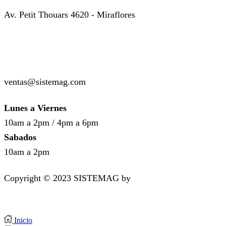
Av. Petit Thouars 4620 - Miraflores
( +51 ) 999-449-985
( +51 ) 987-136-514
ventas@sistemag.com
Lunes a Viernes
10am a 2pm / 4pm a 6pm
Sabados
10am a 2pm
Copyright © 2023 SISTEMAG by
bluedesk.pe
Inicio