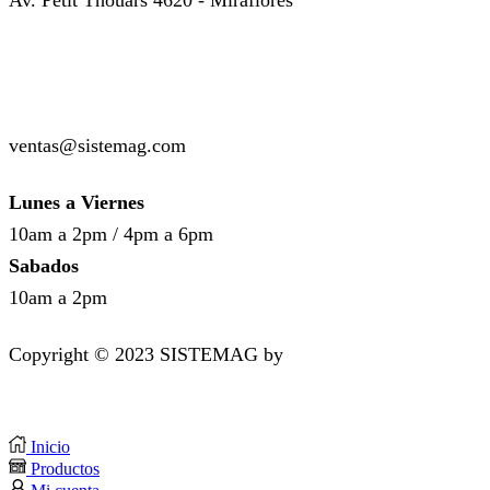
Av. Petit Thouars 4620 - Miraflores
( +51 ) 999-449-985
( +51 ) 987-136-514
ventas@sistemag.com
Lunes a Viernes
10am a 2pm / 4pm a 6pm
Sabados
10am a 2pm
Copyright © 2023 SISTEMAG by
bluedesk.pe
Inicio
Productos