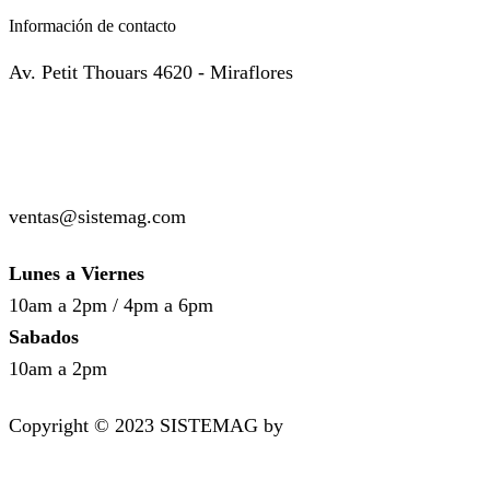
Información de contacto
Av. Petit Thouars 4620 - Miraflores
( +51 ) 999-449-985
( +51 ) 987-136-514
ventas@sistemag.com
Lunes a Viernes
10am a 2pm / 4pm a 6pm
Sabados
10am a 2pm
Copyright © 2023 SISTEMAG by
bluedesk.pe