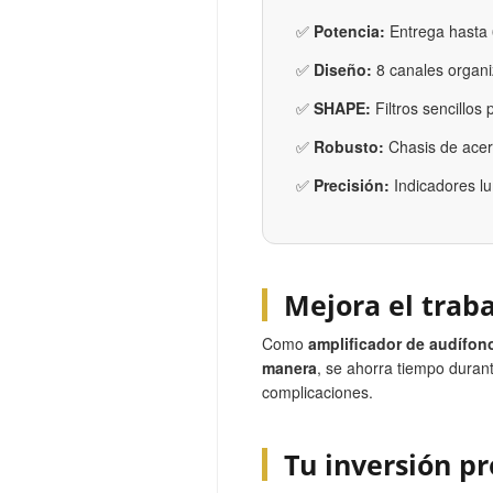
✅
Potencia:
Entrega hasta 
✅
Diseño:
8 canales organi
✅
SHAPE:
Filtros sencillos 
✅
Robusto:
Chasis de acer
✅
Precisión:
Indicadores lu
Mejora el trab
Como
amplificador de audífon
manera
, se ahorra tiempo duran
complicaciones.
Tu inversión p