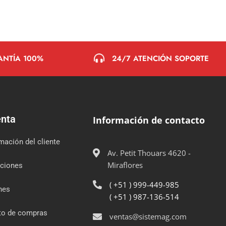
24/7 ATENCIÓN SOPORTE
ANTÍA 100%
enta
Información de contacto
mación del cliente
Av. Petit Thouars 4620 -
Miraflores
cciones
( +51 ) 999-449-985
nes
( +51 ) 987-136-514
ito de compras
ventas@sistemag.com