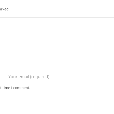
arked
xt time I comment.