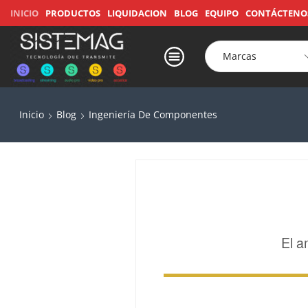
INICIO
PRODUCTOS
LIQUIDACION
BLOG
EQUIPO
CONTÁCTENO
Inicio
Blog
Ingeniería De Componentes
El a