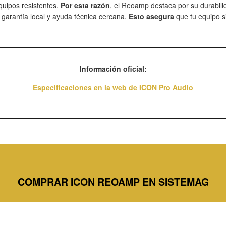
quipos resistentes.
Por esta razón
, el Reoamp destaca por su durabil
arantía local y ayuda técnica cercana.
Esto asegura
que tu equipo si
Información oficial:
Especificaciones en la web de ICON Pro Audio
COMPRAR ICON REOAMP EN SISTEMAG