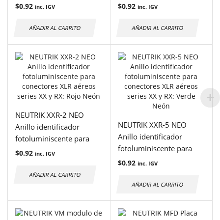
conectores XLR aéreos
conectores XLR aéreos
$
0.92
$
0.92
inc. IGV
inc. IGV
series XX y RX: Amarillo
series XX y RX: Blanco
Neón
Neón
AÑADIR AL CARRITO
AÑADIR AL CARRITO
NEUTRIK XXR-2 NEO
NEUTRIK XXR-5 NEO
Anillo identificador
Anillo identificador
fotoluminiscente para
fotoluminiscente para
conectores XLR aéreos
$
0.92
inc. IGV
conectores XLR aéreos
series XX y RX: Rojo Neón
$
0.92
inc. IGV
series XX y RX: Verde
AÑADIR AL CARRITO
Neón
AÑADIR AL CARRITO