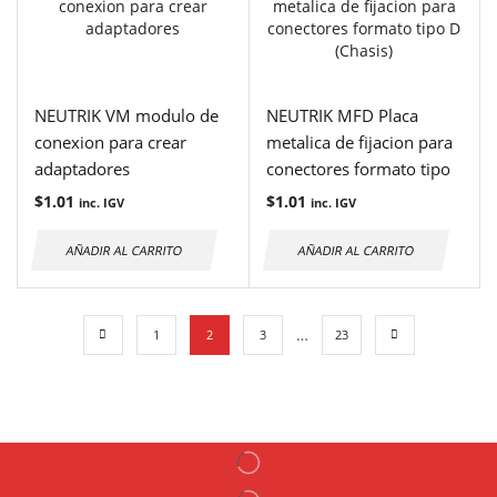
NEUTRIK VM modulo de
NEUTRIK MFD Placa
conexion para crear
metalica de fijacion para
adaptadores
conectores formato tipo
D (Chasis)
$
1.01
$
1.01
inc. IGV
inc. IGV
AÑADIR AL CARRITO
AÑADIR AL CARRITO
…
1
2
3
23