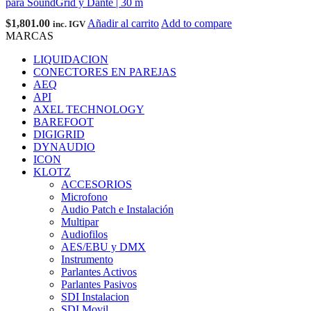
para SoundGrid y Dante | 30 m
$
1,801.00
Añadir al carrito
Add to compare
inc. IGV
MARCAS
LIQUIDACION
CONECTORES EN PAREJAS
AEQ
API
AXEL TECHNOLOGY
BAREFOOT
DIGIGRID
DYNAUDIO
ICON
KLOTZ
ACCESORIOS
Microfono
Audio Patch e Instalación
Multipar
Audiofilos
AES/EBU y DMX
Instrumento
Parlantes Activos
Parlantes Pasivos
SDI Instalacion
SDI Movil