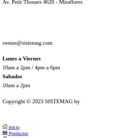
Av. Petit Thouars 4620 - Miraflores
( +51 ) 999-449-985
( +51 ) 987-136-514
ventas@sistemag.com
Lunes a Viernes
10am a 2pm / 4pm a 6pm
Sabados
10am a 2pm
Copyright © 2023 SISTEMAG by
bluedesk.pe
Inicio
Productos