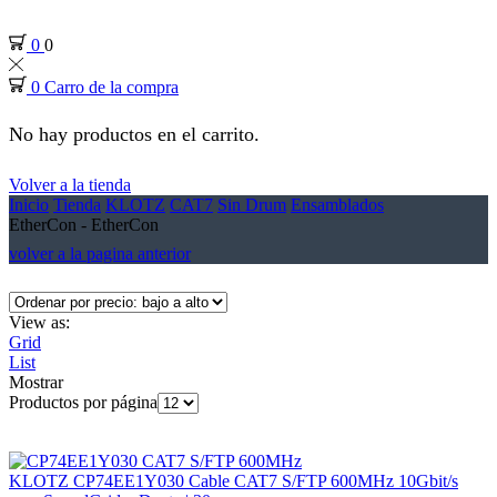
0
0
0
Carro de la compra
No hay productos en el carrito.
Volver a la tienda
Inicio
Tienda
KLOTZ
CAT7
Sin Drum
Ensamblados
EtherCon - EtherCon
volver a la pagina anterior
View as:
Grid
List
Mostrar
Productos por página
KLOTZ CP74EE1Y030 Cable CAT7 S/FTP 600MHz 10Gbit/s