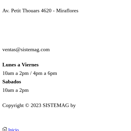
Av. Petit Thouars 4620 - Miraflores
( +51 ) 999-449-985
( +51 ) 987-136-514
ventas@sistemag.com
Lunes a Viernes
10am a 2pm / 4pm a 6pm
Sabados
10am a 2pm
Copyright © 2023 SISTEMAG by
bluedesk.pe
Inicio