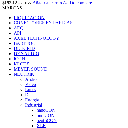
$
193.12
Añadir al carrito
Add to compare
inc. IGV
MARCAS
LIQUIDACION
CONECTORES EN PAREJAS
AEQ
API
AXEL TECHNOLOGY
BAREFOOT
DIGIGRID
DYNAUDIO
ICON
KLOTZ
MEYER SOUND
NEUTRIK
Audio
Video
Luces
Data
Energía
Industrial
nanoCON
miniCON
neutriCON
XLR