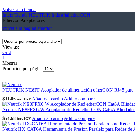
Volver a la tienda
Inicio
Tienda
NEUTRIK
Industrial
etherCON
Ethercon Adaptadores
volver a la pagina anterior
View as:
Grid
List
Mostrar
Productos por página
NEUTRIK NE8FF Acoplador de alimentación etherCON RJ45 para ex
$
31.06
Añadir al carrito
Add to compare
inc. IGV
Neutrik NE8FFX6-W Acoplador de Red etherCON Cat6A Blindado P
$
54.68
Añadir al carrito
Add to compare
inc. IGV
Neutrik HX-CAT6A Herramienta de Presion Paralelo para Redes de