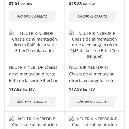
horizontal
perforados IDC
$
7.01
$
15.88
inc. IGV
inc. IGV
AÑADIR AL CARRITO
AÑADIR AL CARRITO
NEUTRIK NE8FDP Chasis
NEUTRIK NE8FDP-R
de alimentación directa
Chasis de alimentación
RJ45 de la serie EtherCon
directa en ángulo recto
(plateado)
RJ45 de la serie EtherCon
$
17.63
$
17.98
inc. IGV
inc. IGV
(Níquel)
AÑADIR AL CARRITO
AÑADIR AL CARRITO