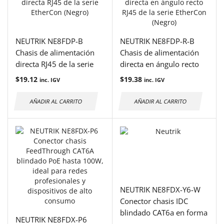
NEUTRIK NE8FDP-B
NEUTRIK NE8FDP-R-B
Chasis de alimentación
Chasis de alimentación
directa RJ45 de la serie
directa en ángulo recto
EtherCon (Negro)
RJ45 de la serie EtherCon
$
19.12
$
19.38
inc. IGV
inc. IGV
(Negro)
AÑADIR AL CARRITO
AÑADIR AL CARRITO
NEUTRIK NE8FDX-Y6-W
Conector chasis IDC
blindado CAT6a en forma
NEUTRIK NE8FDX-P6