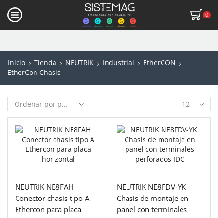
0
Inicio
Tienda
NEUTRIK
Industrial
EtherCON
EtherCon Chasis
NEUTRIK NE8FAH
NEUTRIK NE8FDV-YK
Conector chasis tipo A
Chasis de montaje en
Ethercon para placa
panel con terminales