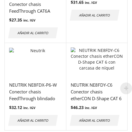
de D con tapa de sellado
$
31.65
inc. IGV
Conector chasis
de goma
FeedThrough CAT6A
AÑADIR AL CARRITO
blindado PoE hasta
$
27.35
inc. IGV
100W, ideal para redes
profesionales y
AÑADIR AL CARRITO
dispositivos de alto
consumo
NEUTRIK NE8FDX-P6-W
NEUTRIK NE8FDY-C6
Conector chasis
Conector chasis
FeedThrough blindado
etherCON D-Shape CAT 6
CAT6a en forma de D con
con carcasa de níquel
$
32.12
$
46.23
inc. IGV
inc. IGV
tapa de sellado de goma
AÑADIR AL CARRITO
AÑADIR AL CARRITO