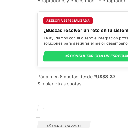
Adaptadores y Accesorios – – Adaptador
ASESORÍA ESPECIALIZADA
¿Buscas resolver un reto en tu siste
Te ayudamos con el diseño e integración prof
soluciones para asegurar el mejor desempeño 
📲 CONSULTAR CON UN ESPECIA
Págalo en 6 cuotas desde *
US$8.37
Simular otras cuotas
NEUTRIK
NA5FF-
B
Adaptador
XLR
AÑADIR AL CARRITO