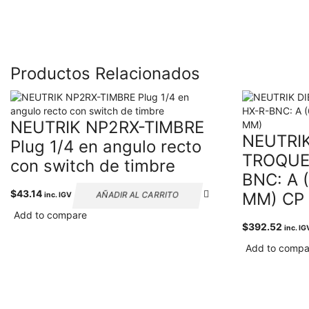
Productos Relacionados
NEUTRIK NP2RX-TIMBRE
NEUTRI
Plug 1/4 en angulo recto
TROQUE
con switch de timbre
BNC: A 
$
43.14
MM) CP 
AÑADIR AL CARRITO
inc. IGV
Add to compare
$
392.52
inc. IG
Add to compa