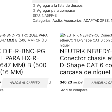
hembra
Agregar a la lista de deseos
hembra
Agregar para comparar
de
SKU:
NA5FF-B
5
Categorías:
Audio
,
Accesorios
,
ADAPTADORES
,
polos
negro
contactos
dorados
cantidad
K DIE-R-BNC-PG
NEUTRIK NE8FDY
L PARA HX-R-
Conector chasis 
(647 MM) B (500
D-Shape CAT 6 c
(16 MM)
carcasa de níquel
$
46.23
AÑADIR AL CARRITO
AÑADIR AL C
V
inc. IGV
re
Add to compare