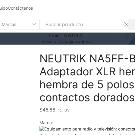
uipo
Contáctenos
earch
nput
Inicio
NEUTRIK
volver a la pagina anterior
NEUTRIK NA5FF-
Adaptador XLR he
hembra de 5 polos
contactos dorados
$
46.68
inc. IGV
Marca: