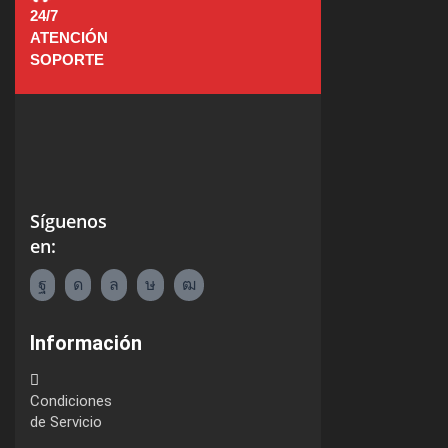
24/7
ATENCIÓN
SOPORTE
Síguenos
en:
Facebook
Instagram
Whatsapp
Tik-
Youtube
tok
Información
Condiciones
de Servicio