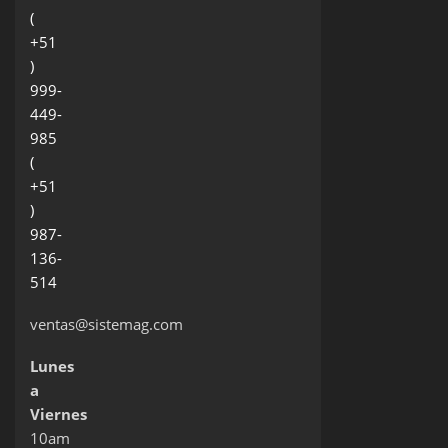
(
+51
)
999-
449-
985
(
+51
)
987-
136-
514
ventas@sistemag.com
Lunes
a
Viernes
10am